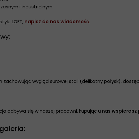
zesnym i industrialnym.
 stylu LOFT,
napisz do nas wiadomość
.
owy:
achowując wygląd surowej stali (delikatny połysk), dostę
cja odbywa się w naszej pracowni, kupując u nas
wspierasz 
galeria: