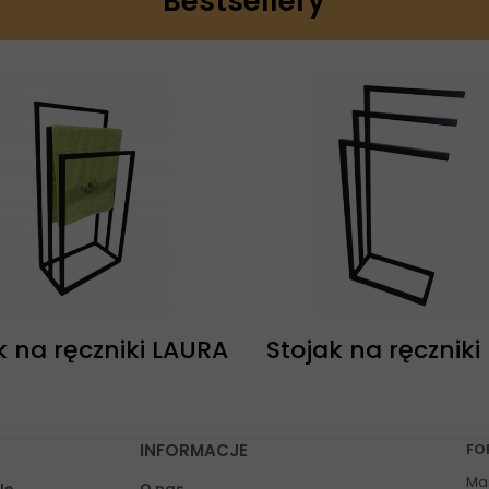
Bestsellery
k na ręczniki LAURA
Stojak na ręczniki
INFORMACJE
FO
Ma
le
O nas