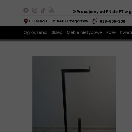
Pracujemy od PN do PT w g
ul Leśna 11, 62-640 Grzegorzew
698-606-306
Ogrodzenia
Sklep
Meble nietypowe
Róże
Kwietn
Złota róża 
Kwiet
Srebrna róż
Kwiet
Róża z met
Kwiet
Czerwona r
Czarna róż
Zapakuj na
Bilecik z de