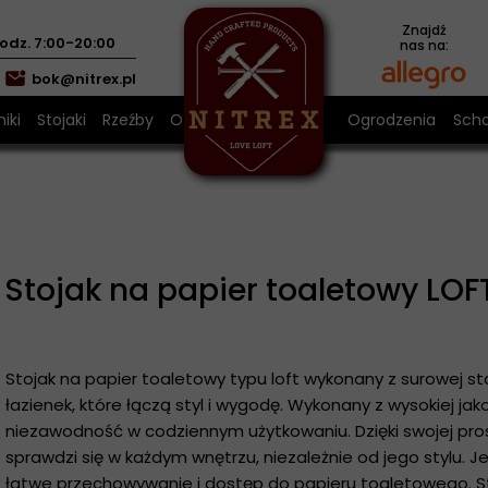
Znajdź
odz. 7:00-20:00
nas na:
bok@nitrex.pl
iki
Stojaki
Rzeźby
O nas
Ogrodzenia
Sch
z metalu
nik kolumnowy czarny LOFT
Stojaki na ręczniki
Sch
a z metalu
nik kolumnowy złoty LOFT
Stojak na drewno
Sch
alu w kolorze miedzianym
nik 35 x 35 cm LOFT
Stojak na papier toaletowy
Stojak na papier toaletowy LOF
óża z metalu
a z metalu
Stojak na papier toaletowy typu loft wykonany z surowej sta
łazienek, które łączą styl i wygodę. Wykonany z wysokiej ja
 prezent
niezawodność w codziennym użytkowaniu. Dzięki swojej prost
dykacją
sprawdzi się w każdym wnętrzu, niezależnie od jego stylu. J
łatwe przechowywanie i dostęp do papieru toaletowego. Sto