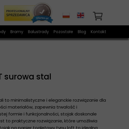
ody
Bramy
Balustrady
Pozostałe
Blog
Kontakt
ody modułowe
Bramy wjazdowe z furtką
Drzwi kute
ody metalowe na wymiar
Stojak na balony
Poręcze na schody
T surowa stal
Meble ogrodowe
Meble domowe LOFT
li to minimalistyczne i eleganckie rozwiązanie dla
kości materiałów, zapewnia trwałość i
ej formie i funkcjonalności, stojak doskonale
est to praktyczne rozwiązanie, które umożliwia
jak na papier toaletowy typu loft to idealna