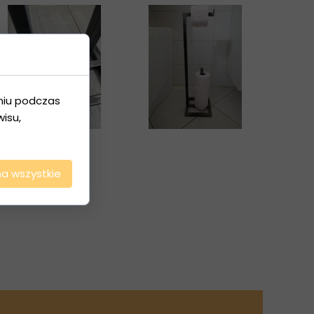
niu podczas
isu,
na wszystkie