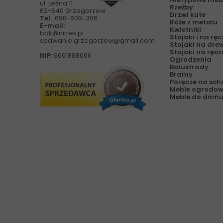
ul. Leśna 11
Rzeźby
62-640 Grzegorzew
Drzwi kute
Tel.
698-606-306
Róże z metalu
E-mail:
Kwietniki
bok@nitrex.pl
Stojaki i na ręc
spawanie.grzegorzew@gmail.com
Stojaki na dre
Stojaki na ręcz
NIP:
6661888066
Ogrodzenia
Balustrady
Bramy
Poręcze na sc
Meble ogrodo
Meble do domu