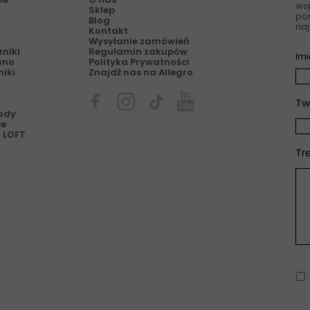
wsp
Sklep
po
Blog
naj
Kontakt
Wysyłanie zamówień
zniki
Regulamin zakupów
Imi
wno
Polityka Prywatności
niki
Znajdź nas na Allegro
Tw
hody
we
 LOFT
Tr
Wiel