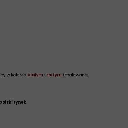
pny w kolorze
białym
i
złotym
(malowanej
polski rynek
.