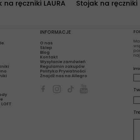
k na ręczniki LAURA
Stojak na ręczniki
INFORMACJE
FO
Ma
le
O nas
wsp
Sklep
po
Blog
naj
Kontakt
Wysyłanie zamówień
zniki
Regulamin zakupów
Imi
wno
Polityka Prywatności
niki
Znajdź nas na Allegro
Tw
hody
we
 LOFT
Tr