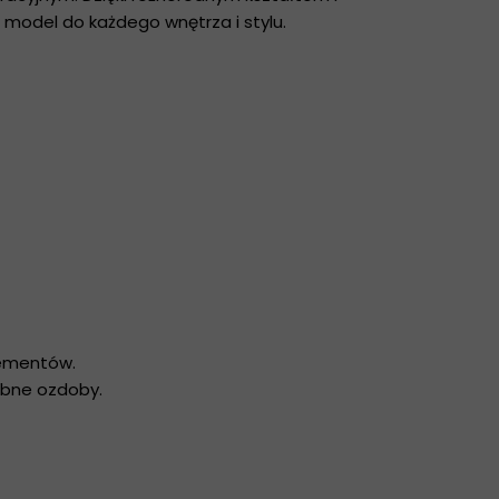
odel do każdego wnętrza i stylu.
lementów.
robne ozdoby.