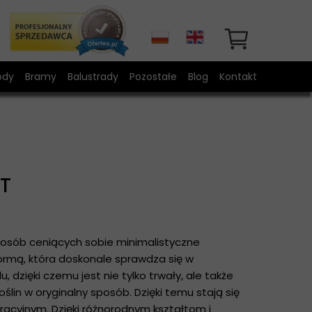
ody
Bramy
Balustrady
Pozostałe
Blog
Kontakt
ody modułowe
Bramy wjazdowe z furtką
Drzwi kute
ody metalowe na wymiar
Stojak na balony
Poręcze na schody
FT
Meble ogrodowe
Meble domowe LOFT
 osób ceniących sobie minimalistyczne
ormą, która doskonale sprawdza się w
, dzięki czemu jest nie tylko trwały, ale także
ślin w oryginalny sposób. Dzięki temu stają się
acyjnym. Dzięki różnorodnym kształtom i