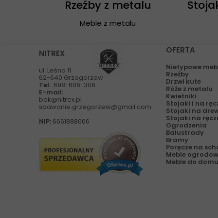
Rzeźby z metalu
Stoja
Meble z metalu
OFERTA
NITREX
Nietypowe meb
ul. Leśna 11
Rzeźby
62-640 Grzegorzew
Drzwi kute
Tel.
698-606-306
Róże z metalu
E-mail:
Kwietniki
bok@nitrex.pl
Stojaki i na ręc
spawanie.grzegorzew@gmail.com
Stojaki na dre
Stojaki na ręcz
NIP:
6661888066
Ogrodzenia
Balustrady
Bramy
Poręcze na sc
Meble ogrodo
Meble do domu