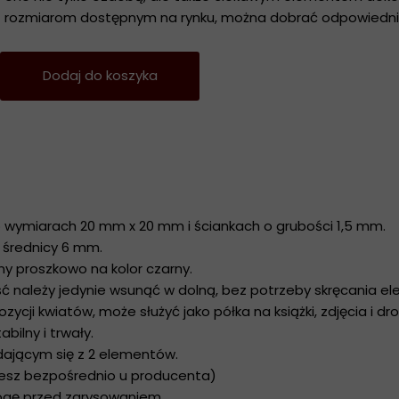
rozmiarom dostępnym na rynku, można dobrać odpowiedni m
Dodaj do koszyka
o wymiarach 20 mm x 20 mm i ściankach o grubości 1,5 mm.
 średnicy 6 mm.
y proszkowo na kolor czarny.
ęść należy jedynie wsunąć w dolną, bez potrzeby skręcania e
ozycji kwiatów, może służyć jako półka na książki, zdjęcia i d
bilny i trwały.
adającym się z 2 elementów.
jesz bezpośrednio u producenta)
łogę przed zarysowaniem.