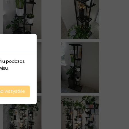
niu podczas
isu,
na wszystkie