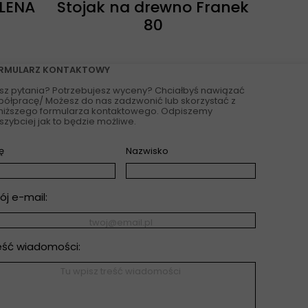
 LENA
Stojak na drewno Franek
80
RMULARZ KONTAKTOWY
sz pytania? Potrzebujesz wyceny? Chciałbyś nawiązać
ółpracę/ Możesz do nas zadzwonić lub skorzystać z
niższego formularza kontaktowego. Odpiszemy
szybciej jak to będzie możliwe.
ę
Nazwisko
ój e-mail:
eść wiadomości: