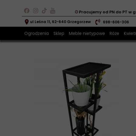
Pracujemy od PN do PT w g
ul Leśna 11, 62-640 Grzegorzew
698-606-306
Ogrodzenia
Sklep
Meble nietypowe
Róże
Kwietn
Złota róża 
Kwiet
Srebrna róż
Kwiet
Róża z met
Kwiet
Czerwona r
Czarna róż
Zapakuj na
Bilecik z de