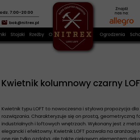
Znajdź
odz. 7:00-20:00
nas na:
bok@nitrex.pl
iki
Stojaki
Rzeźby
O nas
Ogrodzenia
Sch
z metalu
nik kolumnowy czarny LOFT
Stojaki na ręczniki
Sch
a z metalu
nik kolumnowy złoty LOFT
Stojak na drewno
Sch
alu w kolorze miedzianym
nik 35 x 35 cm LOFT
Stojak na papier toaletowy
Kwietnik kolumnowy czarny LO
óża z metalu
a z metalu
Kwietnik typu LOFT to nowoczesna i stylowa propozycja dla
rozwiązania. Charakteryzuje się on prostą, geometryczną f
 prezent
industrialnych i loftowych wnętrzach. Wykonany jest z metalu
dykacją
elegancki i efektowny. Kwietnik LOFT pozwala na aranżację ro
one nie tylko ozdobą, ale także ciekawym elementem dekor