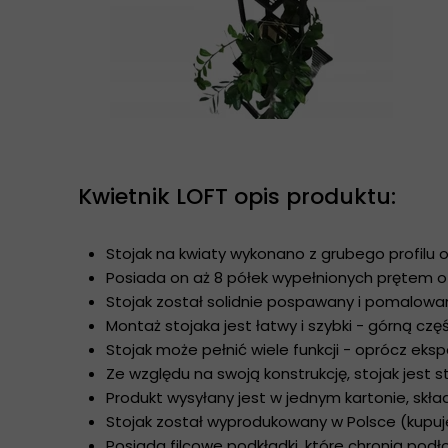
Kwietnik LOFT opis produktu:
Stojak na kwiaty wykonano z grubego profilu 
Posiada on aż 8 półek wypełnionych prętem o
Stojak został solidnie pospawany i pomalowan
Montaż stojaka jest łatwy i szybki - górną cz
Stojak może pełnić wiele funkcji - oprócz eksp
Ze względu na swoją konstrukcję, stojak jest sta
Produkt wysyłany jest w jednym kartonie, skł
Stojak został wyprodukowany w Polsce (kupu
Posiada filcowe podkładki, które chronią pod