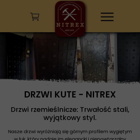
DRZWI KUTE - NITREX
Drzwi rzemieślnicze: Trwałość stali,
wyjątkowy styl.
Nasze drzwi wyróżniają się górnym profilem wygiętym
w łuk, który nadaje im elegancki i niepowtarzalny