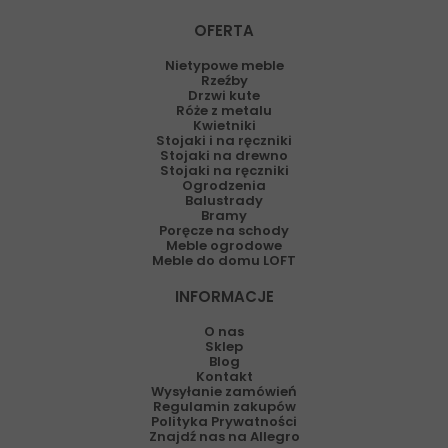
OFERTA
Nietypowe meble
Rzeźby
Drzwi kute
Róże z metalu
Kwietniki
Stojaki i na ręczniki
Stojaki na drewno
Stojaki na ręczniki
Ogrodzenia
Balustrady
Bramy
Poręcze na schody
Meble ogrodowe
Meble do domu LOFT
INFORMACJE
O nas
Sklep
Blog
Kontakt
Wysyłanie zamówień
Regulamin zakupów
Polityka Prywatności
Znajdź nas na Allegro