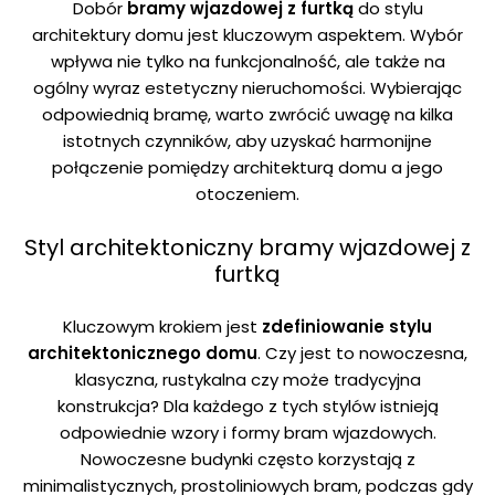
Dobór
bramy wjazdowej z furtką
do stylu
poprawy działania serwisu, personalizacji treści, oraz
architektury domu jest kluczowym aspektem. Wybór
analizy ruchu na stronie.
wpływa nie tylko na funkcjonalność, ale także na
ogólny wyraz estetyczny nieruchomości. Wybierając
Dostosuj
Zezwól na wszystkie
odpowiednią bramę, warto zwrócić uwagę na kilka
istotnych czynników, aby uzyskać harmonijne
połączenie pomiędzy architekturą domu a jego
otoczeniem.
Styl architektoniczny bramy wjazdowej z
furtką
Kluczowym krokiem jest
zdefiniowanie stylu
architektonicznego domu
. Czy jest to nowoczesna,
klasyczna, rustykalna czy może tradycyjna
konstrukcja? Dla każdego z tych stylów istnieją
odpowiednie wzory i formy bram wjazdowych.
Nowoczesne budynki często korzystają z
minimalistycznych, prostoliniowych bram, podczas gdy