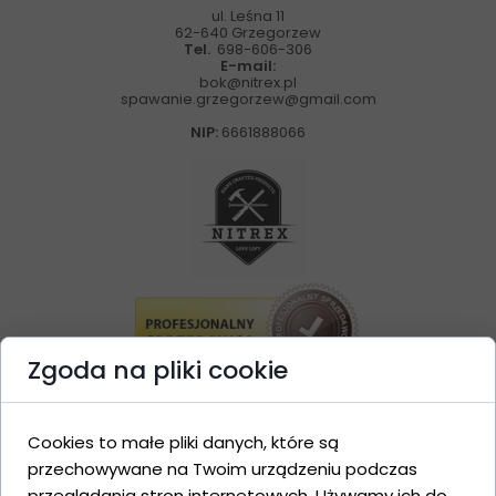
ul. Leśna 11
62-640 Grzegorzew
Tel.
698-606-306
E-mail:
bok@nitrex.pl
spawanie.grzegorzew@gmail.com
NIP:
6661888066
Zgoda na pliki cookie
OFERTA
Cookies to małe pliki danych, które są
Nietypowe meble
przechowywane na Twoim urządzeniu podczas
Rzeźby
przeglądania stron internetowych. Używamy ich do