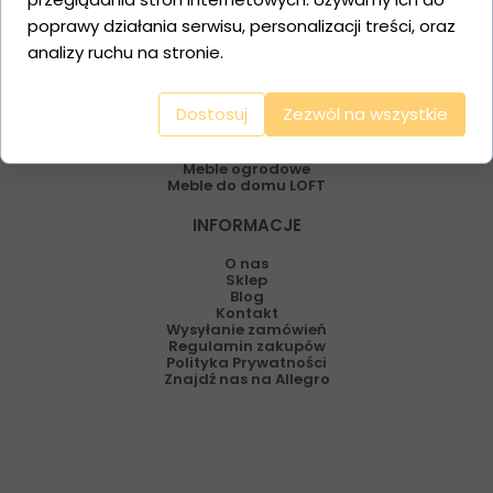
Drzwi kute
Róże z metalu
poprawy działania serwisu, personalizacji treści, oraz
Kwietniki
analizy ruchu na stronie.
Stojaki i na ręczniki
Stojaki na drewno
Stojaki na ręczniki
Ogrodzenia
Dostosuj
Zezwól na wszystkie
Balustrady
Bramy
Poręcze na schody
Meble ogrodowe
Meble do domu LOFT
INFORMACJE
O nas
Sklep
Blog
Kontakt
Wysyłanie zamówień
Regulamin zakupów
Polityka Prywatności
Znajdź nas na Allegro