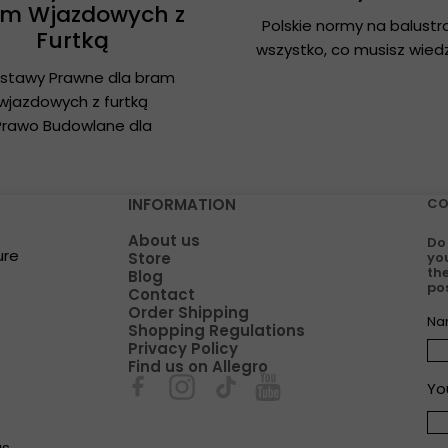
am Wjazdowych z
Polskie normy na balustr
Furtką
wszystko, co musisz wied
stawy Prawne dla bram
wjazdowych z furtką
Prawo Budowlane dla
INFORMATION
CO
About us
Do
ure
Store
you
the
Blog
pos
Contact
Order Shipping
Na
Shopping Regulations
Privacy Policy
Find us on Allegro
Yo
gs