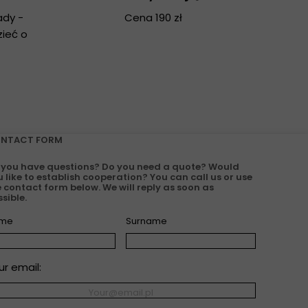
ady -
Cena 190 zł
zieć o
NTACT FORM
 you have questions? Do you need a quote? Would
 like to establish cooperation? You can call us or use
 contact form below. We will reply as soon as
sible.
me
Surname
ur email: