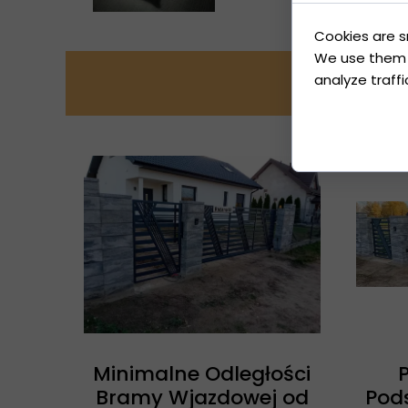
Cookies are s
We use them t
analyze traffi
Minimalne Odległości
P
Bramy Wjazdowej od
Pod