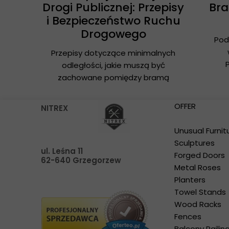
Drogi Publicznej: Przepisy
Br
i Bezpieczeństwo Ruchu
Drogowego
Pod
Przepisy dotyczące minimalnych
odległości, jakie muszą być
zachowane pomiędzy bramą
OFFER
NITREX
Unusual Furnit
Sculptures
ul. Leśna 11
Forged Doors
62-640 Grzegorzew
Metal Roses
Planters
Towel Stands
Tel. 698-606-306
Wood Racks
E-mail:
Fences
bok@nitrex.pl
Balcony Railin