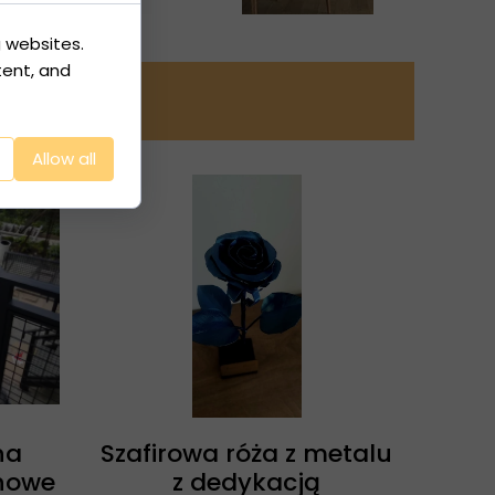
g websites.
tent, and
Allow all
na
Szafirowa róża z metalu
nowe
z dedykacją