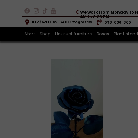
We work from Monday to Fr
AM to 8:00 PM.
ul Leśna 11, 62-640 Grzegorzew
698-606-306
Start
Shop
Unusual furniture
Roses
Plant stand
Golden rose made
Black Colu
Silver rose made 
Golden co
Copper-colored m
Plant stan
Red rose made of
Black rose made 
Wrap it as a gift
Bilecik with dedic