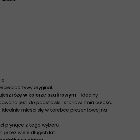
ie.
rciedlać żywy oryginał.
pujesz różę
w kolorze szafirowym
- idealny
awana jest do podstawki i stanowi z nią całość.
re idealnie mieści się w torebce prezentowej na
ci płynące z tego wyboru.
przez wiele długich lat.
 dodatkowo płatna.