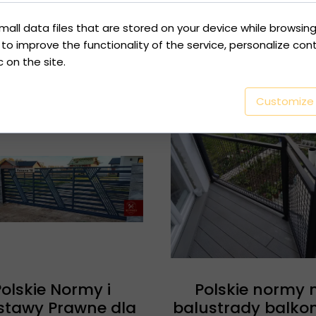
mall data files that are stored on your device while browsin
o improve the functionality of the service, personalize con
Bestsellers
c on the site.
Customize
olskie Normy i
Polskie normy 
stawy Prawne dla
balustrady balko