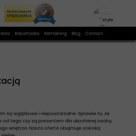
" style="vertical
35px; width: 35p
ates
Balustrades
Remaining
Blog
Contact
{"r
{"width":"40px","he
stairs
ntrance gates with a wicket gate
Wrought iron door
{"width":"35p
metal stairs
Balloon stand
Handrails for stairs
kacją
Garden furniture
LOFT home furniture
m są wyjątkowe i niepowtarzalne. Sprawia to, że
e od tego czy są prezentem dla ukochanej osoby,
go wnętrza. Nasza oferta obejmuje szeroką
siebie.