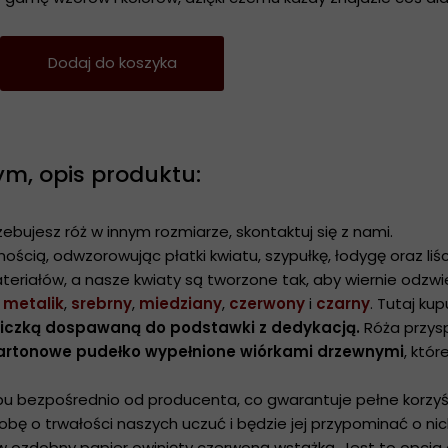
Dodaj do koszyka
ym, opis produktu:
ebujesz róż w innym rozmiarze, skontaktuj się z nami.
nością, odwzorowując płatki kwiatu, szypułkę, łodygę oraz liśc
eriałów, a nasze kwiaty są tworzone tak, aby wiernie odzwie
y metalik
,
srebrny
,
miedziany
,
czerwony
i
czarny
. Tutaj ku
liczką dospawaną do podstawki z dedykacją.
Róża przysp
artonowe pudełko wypełnione wiórkami drzewnymi
, któ
pu bezpośrednio od producenta, co gwarantuje pełne korzyś
 o trwałości naszych uczuć i będzie jej przypominać o nich 
w ozdobny papier owinięty czerwoną wstążką. Jest to opcja