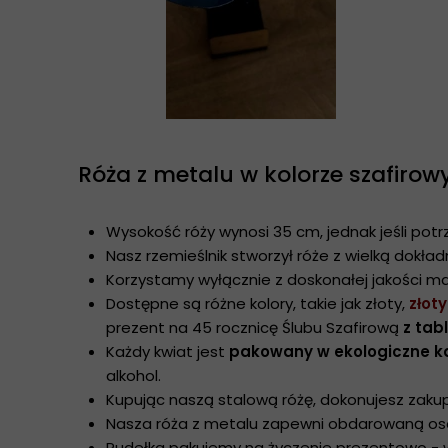
Róża z metalu w kolorze szafirow
Wysokość róży wynosi 35 cm, jednak jeśli potrz
Nasz rzemieślnik stworzył róże z wielką dokład
Korzystamy wyłącznie z doskonałej jakości mat
Dostępne są różne kolory, takie jak złoty,
złot
prezent na 45 rocznicę Ślubu Szafirową
z tab
Każdy kwiat jest
pakowany w ekologiczne k
alkohol.
Kupując naszą stalową różę, dokonujesz zaku
Nasza róża z metalu zapewni obdarowaną osobę
Pudełka pakujemy na życzenie prezentowo - 