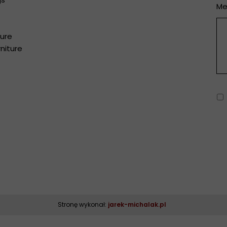
Me
ture
niture
Multi
Stronę wykonał:
jarek-michalak.pl