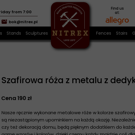
Find us
iday from 7:00
at:
bok@nitrex.pl
s
Stands
Sculptures
About us
Fences
Stairs
G
 of metal
mn Planter LOFT
Towel racks
Modular 
E
of metal
lumn planter LOFT
Wood rack
Custom 
etal rose
d 35 x 35 cm LOFT
Toilet paper holder
Szafirowa róża z metalu z dedy
 metal
Cena 190 zł
of metal
Nasze ręcznie wykonane metalowe róże w kolorze szafirowy
są niezastąpionym upominkiem na każdą okazję. Niezależni
ation
czy też dekoracją domu, będą pięknym dodatkiem do każde
gamę wzorów i kolorów, dzięki czemu każdy znajdzie coś dla 